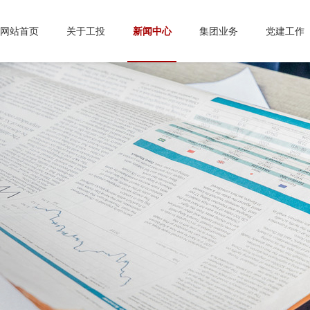
网站首页
关于工投
新闻中心
集团业务
党建工作