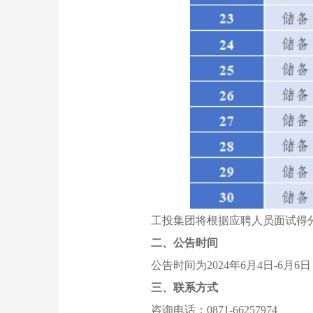
工投集团将根据应聘人员面试得
二、公告时间
公告时间为2024年6月4日-6月
三、联系方式
咨询电话：0871-66257974