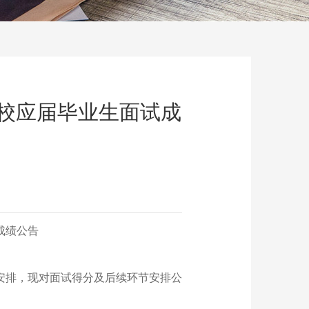
高校应届毕业生面试成
成绩
公告
作安排，现对面试得分及后续环节安排公