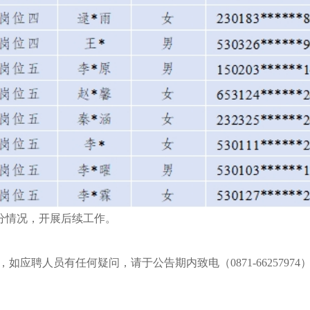
分情况，开展后续工作。
6日，如应聘人员有任何疑问，请于公告期内致电（0871-66257